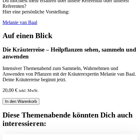
Du möchtest mehr erfahren über unsere Referentin oder unseren
Referenten?
Hier eine persönliche Vorstellung:
Melanie van Baal
Auf einen Blick
Die Kräuterreise – Heilpflanzen sehen, sammeln und
anwenden
Intensiver Themenabend zum Sammeln, Wahrnehmen und
Anwenden von Pflanzen mit der Kräuterexpertin Melanie van Baal.
Deine Kräuterreise beginnt jetzt.
20,00
€
inkl. MwSt.
Die
In den Warenkorb
Kräuterreise
–
Diese Themenabende könnten Dich auch
Heilpflanzen
interessieren:
sehen,
sammeln
und
anwenden