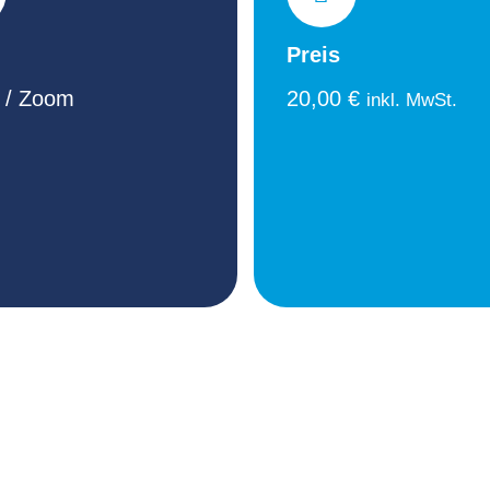
Preis
 / Zoom
20,00
€
inkl. MwSt.