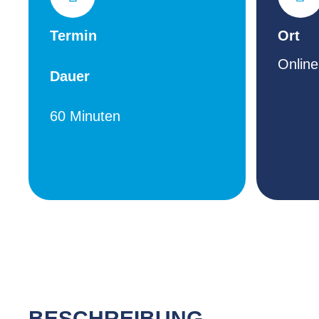
Termin
Ort
Online
Dauer
60 Minuten
BESCHREIBUNG