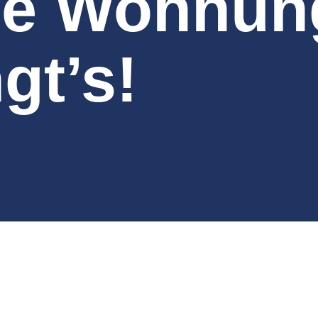
ne Wohnun
gt’s!