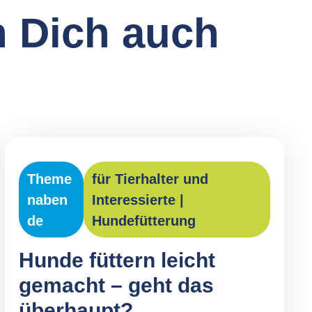
 Dich auch
Theme
für Tierhalter und
naben
Interessierte
|
de
Hundefütterung
Hunde füttern leicht
gemacht – geht das
überhaupt?