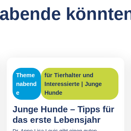
abende könnten
Theme
für Tierhalter und
nabend
Interessierte
|
Junge
e
Hunde
Junge Hunde – Tipps für
das erste Lebensjahr