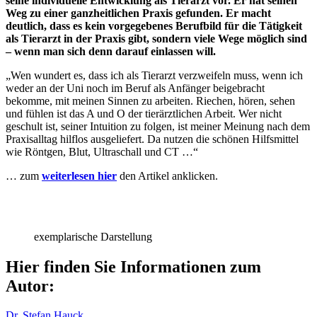
seine individuelle Entwicklung als Tierarzt vor. Er hat seinen
Weg zu einer ganzheitlichen Praxis gefunden. Er macht
deutlich, dass es kein vorgegebenes Berufbild für die Tätigkeit
als Tierarzt in der Praxis gibt, sondern viele Wege möglich sind
– wenn man sich denn darauf einlassen will.
„Wen wundert es, dass ich als Tierarzt verzweifeln muss, wenn ich
weder an der Uni noch im Beruf als Anfänger beigebracht
bekomme, mit meinen Sinnen zu arbeiten. Riechen, hören, sehen
und fühlen ist das A und O der tierärztlichen Arbeit. Wer nicht
geschult ist, seiner Intuition zu folgen, ist meiner Meinung nach dem
Praxisalltag hilflos ausgeliefert. Da nutzen die schönen Hilfsmittel
wie Röntgen, Blut, Ultraschall und CT …“
… zum
weiterlesen hier
den Artikel anklicken.
exemplarische Darstellung
Hier finden Sie Informationen zum
Autor:
Dr. Stefan Hauck