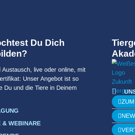
chtest Du Dich
Tierg
bilden?
Akad
Austausch, live oder online, mit
rtifikat: Unser Angebot ist so
wie Du und die Tiere in Deinem
UN
ZUM
AGUNG
NEW
 & WEBINARE
VER